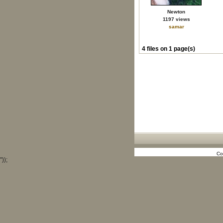
Newton
1197 views
samar
4 files on 1 page(s)
Co
"));