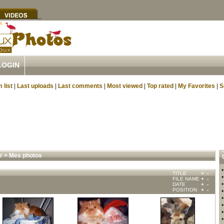
LOGIN
 list
|
Last uploads
|
Last comments
|
Most viewed
|
Top rated
|
My Favorites
|
S
r
>
Mes photos
TITLE
+
-
FILE NAME
+
-
DATE
+
-
POSITION
+
-