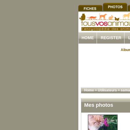
HOME
REGISTER
Album
Home
>
Utilisateurs
>
sama
Mes photos