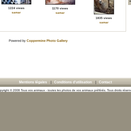
1224 views
1170 views
samar
samar
1835 views
samar
Powered by
Coppermine Photo Gallery
Mentions légales
|
Conditions d'utilisation
|
Contact
pyright © 2008 Tous vos animaux - toutes les photos de vos animaux préférés. Tous droits réserv