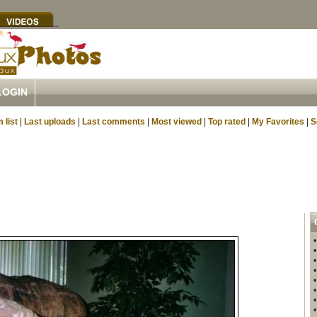
LOGIN
 list
|
Last uploads
|
Last comments
|
Most viewed
|
Top rated
|
My Favorites
|
S