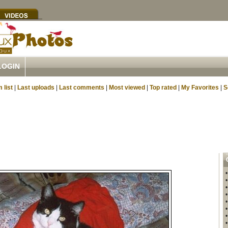
LOGIN
 list
|
Last uploads
|
Last comments
|
Most viewed
|
Top rated
|
My Favorites
|
S