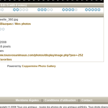
 0.8 / 5 with 4 votes)
eelle_360.jpg
.Blazquez
/
Mes photos
 2008
8 pixels
mes
www.tousvosanimaux.com/photos/displayimage.php?pos=-252
Favorites
Powered by
Coppermine Photo Gallery
Mentions légales
|
Conditions d'utilisation
|
Contact
pyright © 2008 Tous vos animaux - toutes les photos de vos animaux préférés. Tous droits réserv