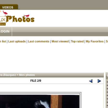
LOGIN
 list
|
Last uploads
|
Last comments
|
Most viewed
|
Top rated
|
My Favorites
|
S
ne.Blazquez
>
Mes photos
FILE 2/9