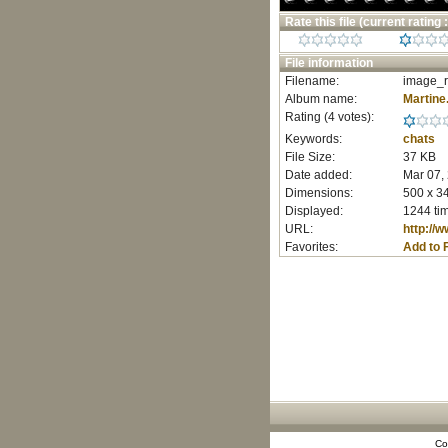
Rate this file
(current rating :
File information
Filename:
image_r
Album name:
Martine
Rating (4 votes):
Keywords:
chats
File Size:
37 KB
Date added:
Mar 07,
Dimensions:
500 x 34
Displayed:
1244 ti
URL:
http://
Favorites:
Add to 
Co