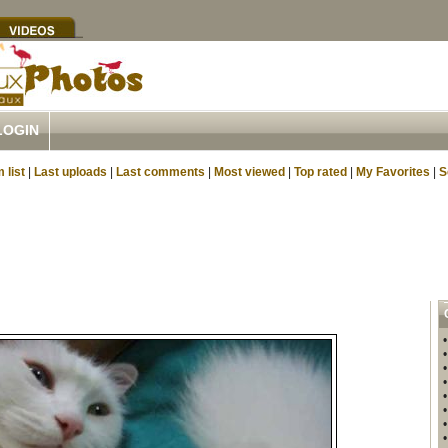
LOGIN
 list
|
Last uploads
|
Last comments
|
Most viewed
|
Top rated
|
My Favorites
|
S