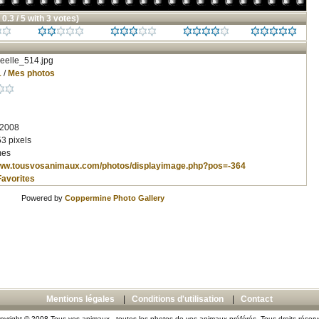
 0.3 / 5 with 3 votes)
eelle_514.jpg
1
/
Mes photos
 2008
3 pixels
mes
www.tousvosanimaux.com/photos/displayimage.php?pos=-364
Favorites
Powered by
Coppermine Photo Gallery
Mentions légales
|
Conditions d'utilisation
|
Contact
pyright © 2008 Tous vos animaux - toutes les photos de vos animaux préférés. Tous droits réserv