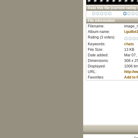
Rate this file
(current rating :
File information
Filename:
image_r
Album name:
l.guillot
Rating (3 votes):
Keywords:
chats
File Size:
13 KB
Date added:
Mar 07,
Dimensions:
308 x 25
Displayed:
1006 ti
URL:
http://
Favorites:
Add to 
Co