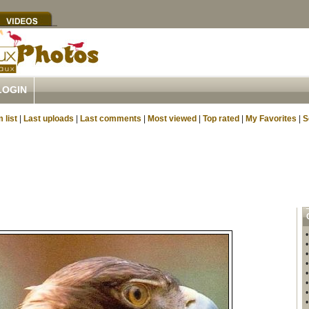
LOGIN
 list
|
Last uploads
|
Last comments
|
Most viewed
|
Top rated
|
My Favorites
|
S