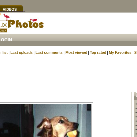
LOGIN
 list
|
Last uploads
|
Last comments
|
Most viewed
|
Top rated
|
My Favorites
|
S