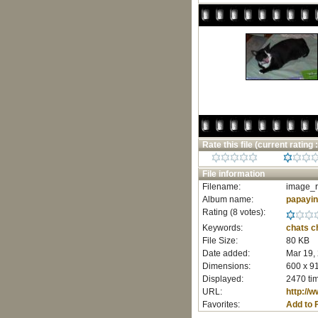
Rate this file
(current rating :
File information
Filename:
image_r
Album name:
papayi
Rating (8 votes):
Keywords:
chats
c
File Size:
80 KB
Date added:
Mar 19,
Dimensions:
600 x 91
Displayed:
2470 ti
URL:
http://
Favorites:
Add to 