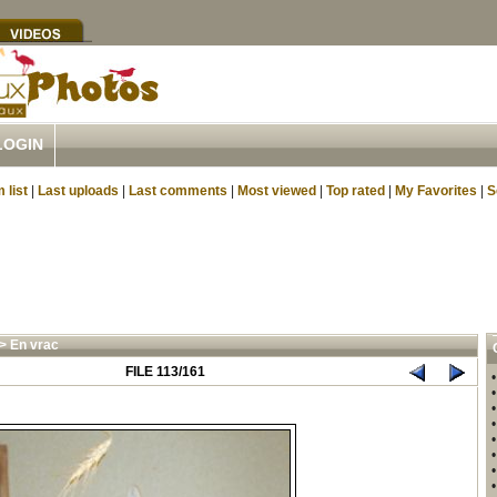
LOGIN
 list
|
Last uploads
|
Last comments
|
Most viewed
|
Top rated
|
My Favorites
|
S
>
En vrac
FILE 113/161