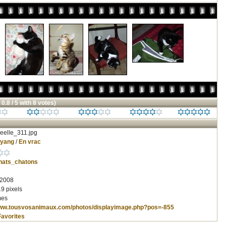
 0.8 / 5 with 8 votes)
eelle_311.jpg
nyang
/
En vrac
hats_chatons
 2008
9 pixels
mes
www.tousvosanimaux.com/photos/displayimage.php?pos=-855
Favorites