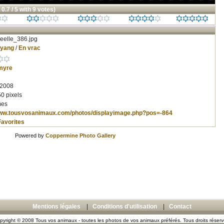
 0.7 / 5 with 9 votes)
eelle_386.jpg
nyang
/
En vrac
myre
 2008
0 pixels
mes
www.tousvosanimaux.com/photos/displayimage.php?pos=-864
Favorites
Powered by
Coppermine Photo Gallery
Mentions légales
|
Conditions d'utilisation
|
Contact
pyright © 2008 Tous vos animaux - toutes les photos de vos animaux préférés. Tous droits réserv