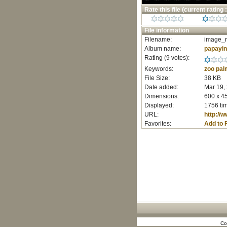
Rate this file
(current rating :
File information
Filename:
image_r
Album name:
papayi
Rating (9 votes):
Keywords:
zoo
pal
File Size:
38 KB
Date added:
Mar 19,
Dimensions:
600 x 45
Displayed:
1756 ti
URL:
http://
Favorites:
Add to 
Co