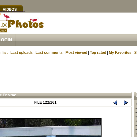
LOGIN
 list
|
Last uploads
|
Last comments
|
Most viewed
|
Top rated
|
My Favorites
|
S
>
En vrac
FILE 122/161