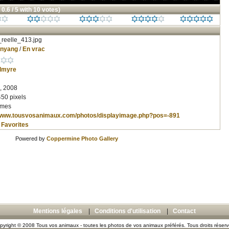
 0.6 / 5 with 10 votes)
reelle_413.jpg
inyang
/
En vrac
lmyre
, 2008
450 pixels
imes
/www.tousvosanimaux.com/photos/displayimage.php?pos=-891
 Favorites
Powered by
Coppermine Photo Gallery
Mentions légales
|
Conditions d'utilisation
|
Contact
pyright © 2008 Tous vos animaux - toutes les photos de vos animaux préférés. Tous droits réserv