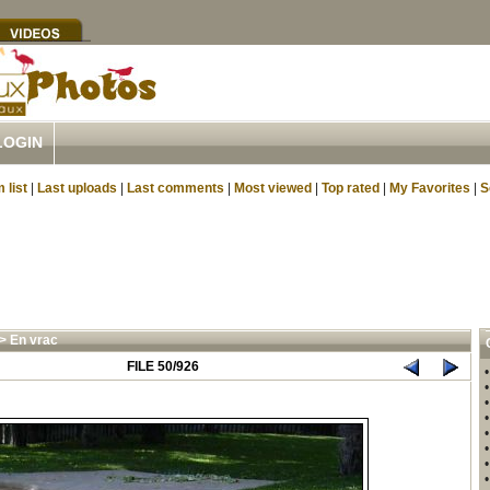
LOGIN
 list
|
Last uploads
|
Last comments
|
Most viewed
|
Top rated
|
My Favorites
|
S
>
En vrac
FILE 50/926