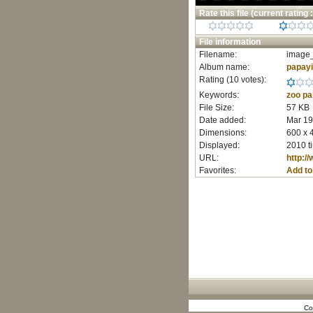
Rate this file
(current rating :
File information
Filename:
image_
Album name:
papay
Rating (10 votes):
Keywords:
zoo
pa
File Size:
57 KB
Date added:
Mar 19
Dimensions:
600 x 
Displayed:
2010 t
URL:
http:/
Favorites:
Add to
Co