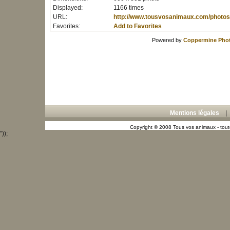
Displayed:
1166 times
URL:
http://www.tousvosanimaux.com/photos
Favorites:
Add to Favorites
Powered by
Coppermine Phot
Mentions légales
Copyright © 2008 Tous vos animaux - toute
"));