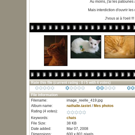
Au moins, j'ai les patounes a
Mais interdiction d'ouvrir les r
J'vous ai à l'oeil !!!
Rate this file
(current rating : 0 / 5 with 4 votes)
File information
Filename:
image_reelle_419.jpg
Album name:
nathalie.tastet
/
Mes photos
Rating (4 votes):
Keywords:
chats
File Size:
38 KB
Date added:
Mar 07, 2008
Dimensions:
600 x 801 pixels