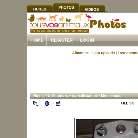
HOME
REGISTER
LOGIN
Album list
|
Last uploads
|
Last comm
Home
>
Utilisateurs
>
nathalie.tastet
>
Mes photos
FILE 5/6