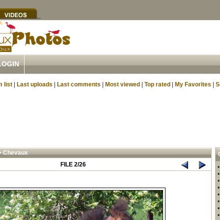
LOGIN
 list
|
Last uploads
|
Last comments
|
Most viewed
|
Top rated
|
My Favorites
|
S
>
Chevaux
FILE 2/26