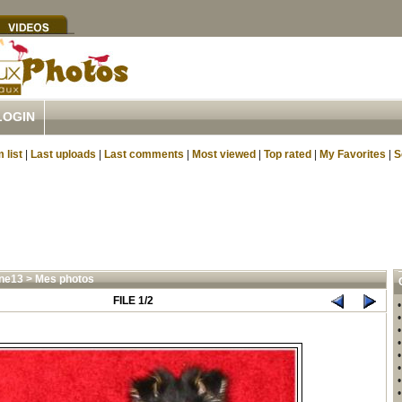
LOGIN
 list
|
Last uploads
|
Last comments
|
Most viewed
|
Top rated
|
My Favorites
|
S
ne13
>
Mes photos
FILE 1/2