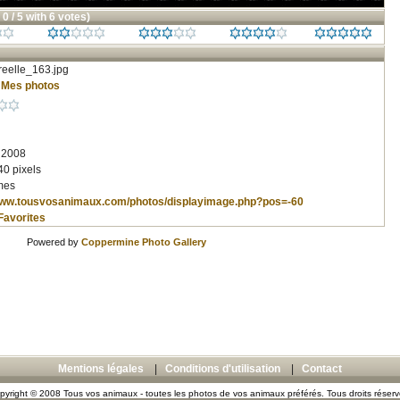
 0 / 5 with 6 votes)
eelle_163.jpg
/
Mes photos
 2008
40 pixels
mes
/www.tousvosanimaux.com/photos/displayimage.php?pos=-60
Favorites
Powered by
Coppermine Photo Gallery
Mentions légales
|
Conditions d'utilisation
|
Contact
pyright © 2008 Tous vos animaux - toutes les photos de vos animaux préférés. Tous droits réserv