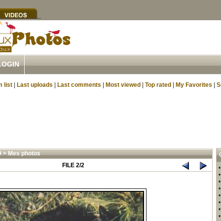
LOGIN
 list
|
Last uploads
|
Last comments
|
Most viewed
|
Top rated
|
My Favorites
|
S
9
>
Mes photos
FILE 2/2