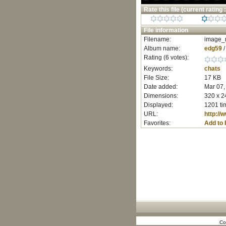
Rate this file
(current rating :
File information
Filename:
image_r
Album name:
edg59
Rating (6 votes):
Keywords:
chats
File Size:
17 KB
Date added:
Mar 07,
Dimensions:
320 x 2
Displayed:
1201 ti
URL:
http:/
Favorites:
Add to 
Co