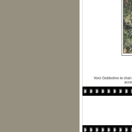
Voici Gobbolino le chat 
acce