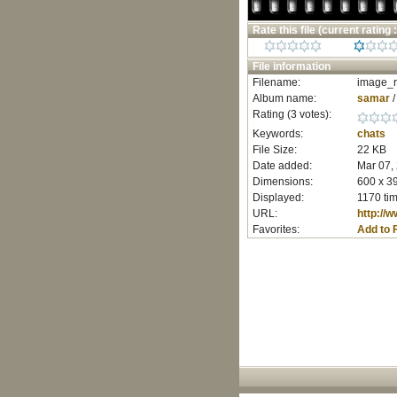
Rate this file
(current rating :
File information
Filename:
image_r
Album name:
samar
Rating (3 votes):
Keywords:
chats
File Size:
22 KB
Date added:
Mar 07,
Dimensions:
600 x 39
Displayed:
1170 ti
URL:
http://
Favorites:
Add to 