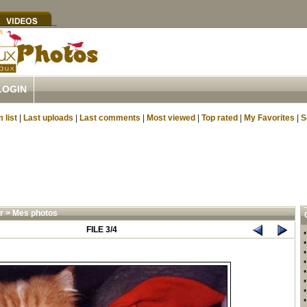
LOGIN
 list
|
Last uploads
|
Last comments
|
Most viewed
|
Top rated
|
My Favorites
|
S
r
>
Mes photos
FILE 3/4