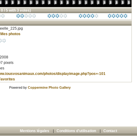
 0 / 5 with 3 votes)
eelle_225.jpg
/
Mes photos
 2008
7 pixels
mes
www.tousvosanimaux.com/photos/displayimage.php?pos=-101
Favorites
Powered by
Coppermine Photo Gallery
Mentions légales
|
Conditions d'utilisation
|
Contact