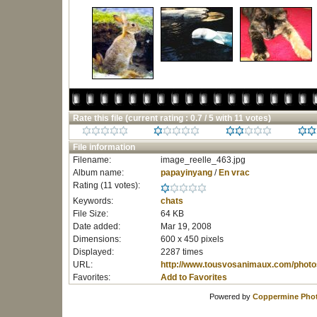
Rate this file
(current rating : 0.7 / 5 with 11 votes)
File information
Filename:
image_reelle_463.jpg
Album name:
papayinyang
/
En vrac
Rating (11 votes):
Keywords:
chats
File Size:
64 KB
Date added:
Mar 19, 2008
Dimensions:
600 x 450 pixels
Displayed:
2287 times
URL:
http://www.tousvosanimaux.com/photo
Favorites:
Add to Favorites
Powered by
Coppermine Phot