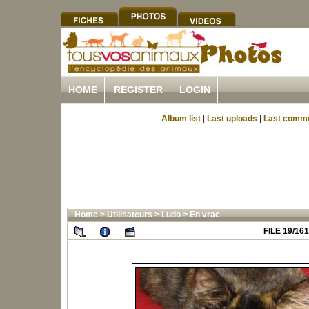
HOME
REGISTER
LOGIN
Album list
|
Last uploads
|
Last comm
Home
>
Utilisateurs
>
Ludo
>
En vrac
FILE 19/161