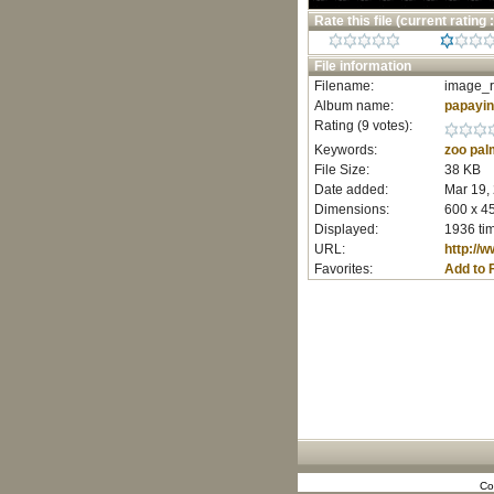
Rate this file
(current rating :
File information
Filename:
image_r
Album name:
papayi
Rating (9 votes):
Keywords:
zoo
pal
File Size:
38 KB
Date added:
Mar 19,
Dimensions:
600 x 45
Displayed:
1936 ti
URL:
http://
Favorites:
Add to 
Co