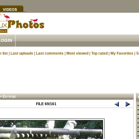
LOGIN
 list
|
Last uploads
|
Last comments
|
Most viewed
|
Top rated
|
My Favorites
|
S
>
En vrac
FILE 69/161