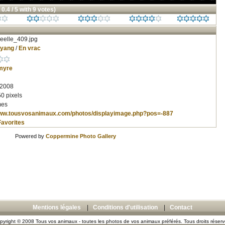
 0.4 / 5 with 9 votes)
eelle_409.jpg
nyang
/
En vrac
myre
 2008
0 pixels
mes
www.tousvosanimaux.com/photos/displayimage.php?pos=-887
Favorites
Powered by
Coppermine Photo Gallery
Mentions légales
|
Conditions d'utilisation
|
Contact
pyright © 2008 Tous vos animaux - toutes les photos de vos animaux préférés. Tous droits réserv