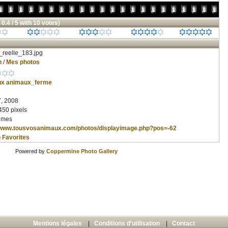
 0.4 / 5 with 10 votes)
reelle_183.jpg
n
/
Mes photos
ux
animaux_ferme
, 2008
450 pixels
imes
//www.tousvosanimaux.com/photos/displayimage.php?pos=-62
 Favorites
Powered by
Coppermine Photo Gallery
Mentions légales
|
Conditions d'utilisation
|
Contact