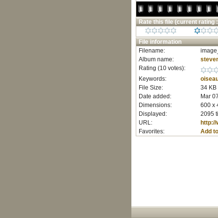
Rate this file
(current rating :
File information
Filename:
image_
Album name:
steve
Rating (10 votes):
Keywords:
oisea
File Size:
34 KB
Date added:
Mar 07
Dimensions:
600 x 
Displayed:
2095 t
URL:
http:
Favorites:
Add to