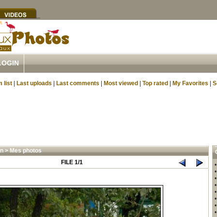
LOGIN
 list
|
Last uploads
|
Last comments
|
Most viewed
|
Top rated
|
My Favorites
|
S
n
>
Mes photos
FILE 1/1