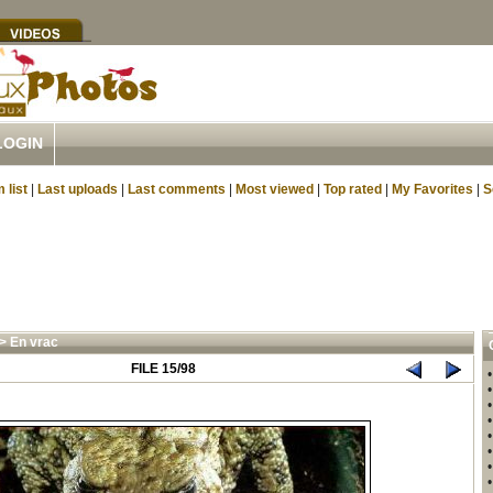
LOGIN
 list
|
Last uploads
|
Last comments
|
Most viewed
|
Top rated
|
My Favorites
|
S
>
En vrac
FILE 15/98