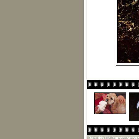
Rate this file
(current rating :