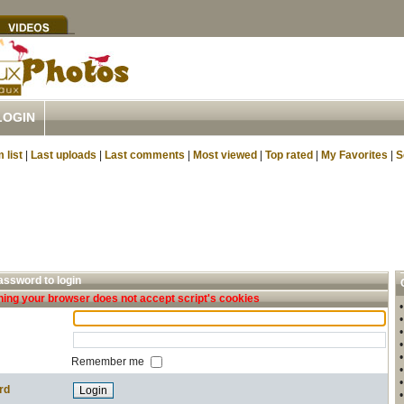
LOGIN
 list
|
Last uploads
|
Last comments
|
Most viewed
|
Top rated
|
My Favorites
|
S
ssword to login
ing your browser does not accept script's cookies
Remember me
rd