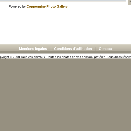
Powered by
Coppermine Photo Gallery
Mentions légales
|
Conditions d'utilisation
|
Contact
pyright © 2008 Tous vos animaux - toutes les photos de vos animaux préférés. Tous droits réserv