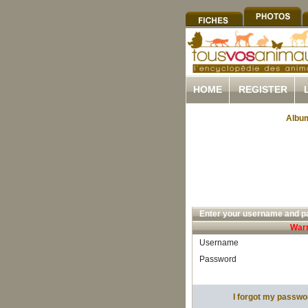
HOME
REGISTER
Album
Enter your username and pa
Warn
Username
Password
I forgot my passwo