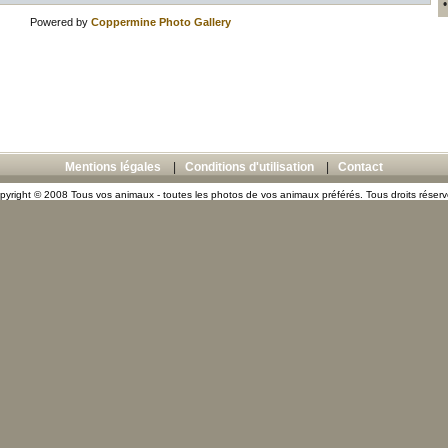
Powered by
Coppermine Photo Gallery
Mentions légales
|
Conditions d'utilisation
|
Contact
pyright © 2008 Tous vos animaux - toutes les photos de vos animaux préférés. Tous droits réserv