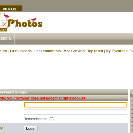
LOGIN
 list
|
Last uploads
|
Last comments
|
Most viewed
|
Top rated
|
My Favorites
|
S
ssword to login
ing your browser does not accept script's cookies
Remember me
rd