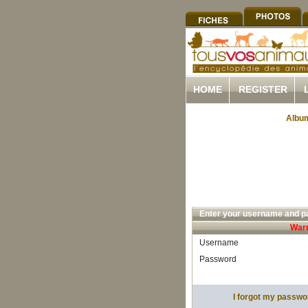
HOME
REGISTER
Album
Enter your username and pa
Warn
Username
Password
I forgot my passwo