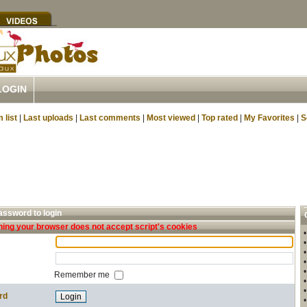
LOGIN
 list
|
Last uploads
|
Last comments
|
Most viewed
|
Top rated
|
My Favorites
|
S
ssword to login
ing your browser does not accept script's cookies
Remember me
rd