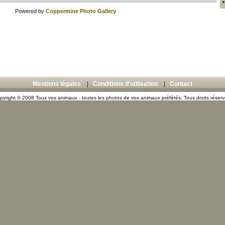
Powered by
Coppermine Photo Gallery
Mentions légales
|
Conditions d'utilisation
|
Contact
pyright © 2008 Tous vos animaux - toutes les photos de vos animaux préférés. Tous droits réserv