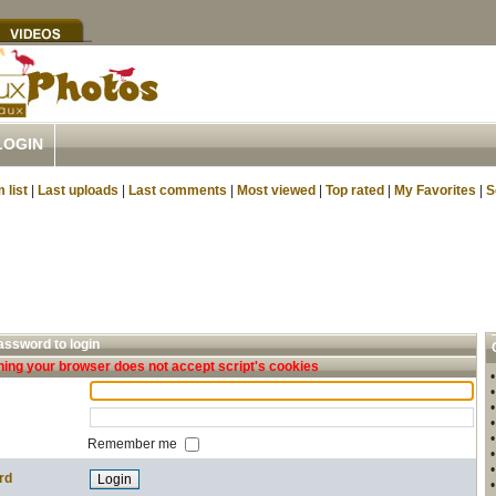
LOGIN
 list
|
Last uploads
|
Last comments
|
Most viewed
|
Top rated
|
My Favorites
|
S
ssword to login
ing your browser does not accept script's cookies
Remember me
rd