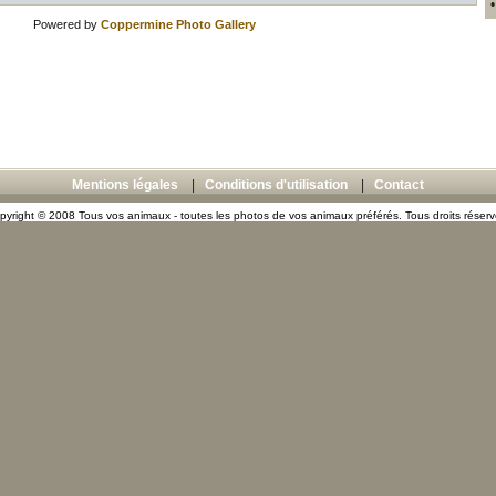
Powered by
Coppermine Photo Gallery
Mentions légales
|
Conditions d'utilisation
|
Contact
pyright © 2008 Tous vos animaux - toutes les photos de vos animaux préférés. Tous droits réserv