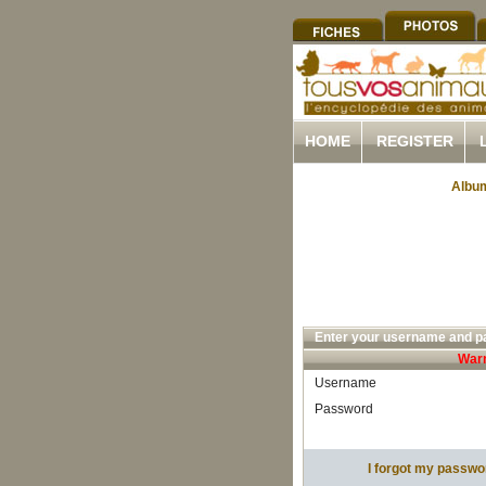
HOME
REGISTER
Album
Enter your username and pa
Warn
Username
Password
I forgot my passwo