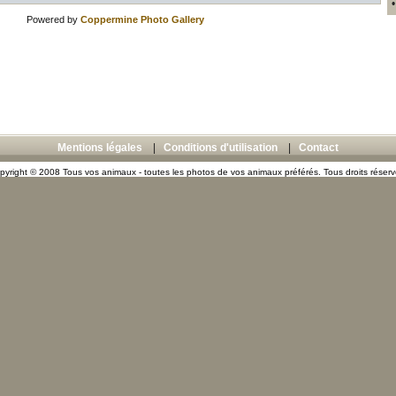
Powered by
Coppermine Photo Gallery
Mentions légales
|
Conditions d'utilisation
|
Contact
pyright © 2008 Tous vos animaux - toutes les photos de vos animaux préférés. Tous droits réserv