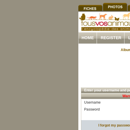
HOME
REGISTER
Album
Enter your username and pa
Warn
Username
Password
I forgot my passwo