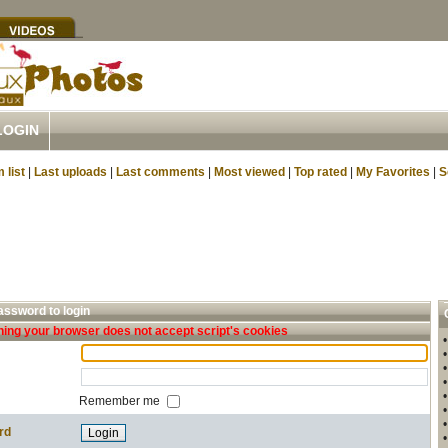
LOGIN
 list
|
Last uploads
|
Last comments
|
Most viewed
|
Top rated
|
My Favorites
|
S
ssword to login
ing your browser does not accept script's cookies
Remember me
rd