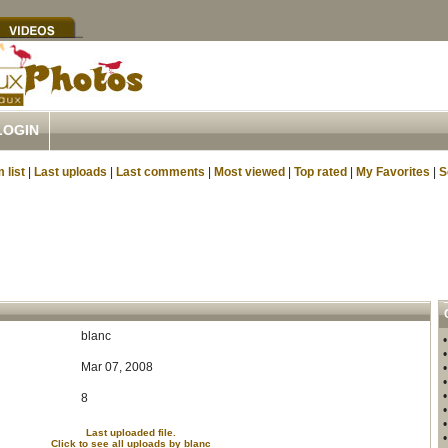
LOGIN
 list
|
Last uploads
|
Last comments
|
Most viewed
|
Top rated
|
My Favorites
|
S
blanc
Mar 07, 2008
8
Last uploaded file.
Click to see all uploads by blanc