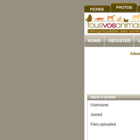
HOME
REGISTER
Album
blanc's profile
Username
Joined
Files uploaded