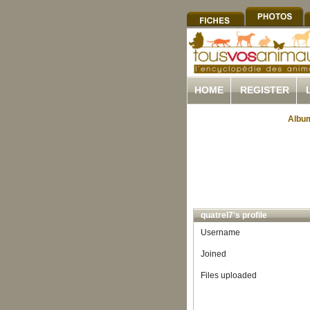
HOME
REGISTER
Album
quatrel7's profile
Username
Joined
Files uploaded