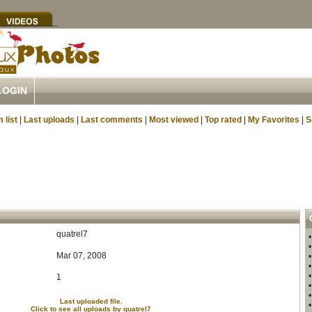
LOGIN
 list
|
Last uploads
|
Last comments
|
Most viewed
|
Top rated
|
My Favorites
|
S
quatrel7
Mar 07, 2008
1
Last uploaded file.
Click to see all uploads by quatrel7