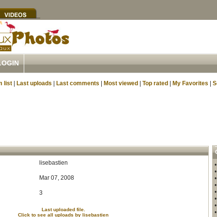
LOGIN
 list
|
Last uploads
|
Last comments
|
Most viewed
|
Top rated
|
My Favorites
|
S
lisebastien
Mar 07, 2008
3
Last uploaded file.
Click to see all uploads by lisebastien