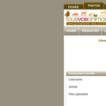
HOME
REGISTER
Album
lisebastien's profile
Username
Joined
Files uploaded