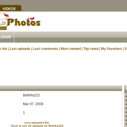
LOGIN
 list
|
Last uploads
|
Last comments
|
Most viewed
|
Top rated
|
My Favorites
|
S
Bethfra222
Mar 07, 2008
1
Last uploaded file.
Click to see all uploads by Bethfra222