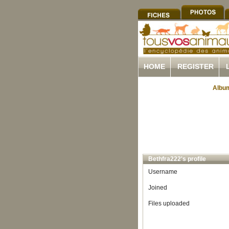
HOME
REGISTER
Album
Bethfra222's profile
Username
Joined
Files uploaded