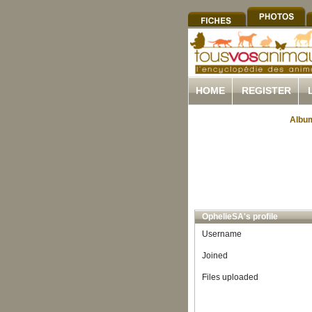
HOME
REGISTER
Album
OphelieSA's profile
Username
Joined
Files uploaded