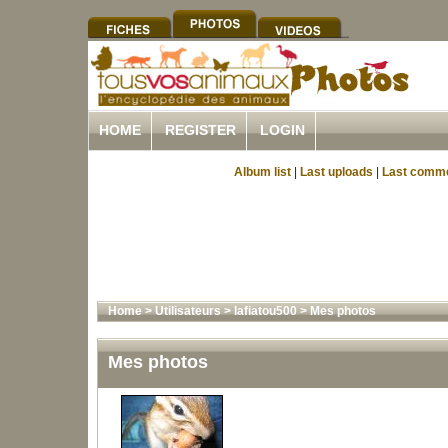
HOME
REGISTER
LOGIN
Album list
|
Last uploads
|
Last comm
Home
>
Utilisateurs
>
lafiatou500
>
Mes photos
Mes photos