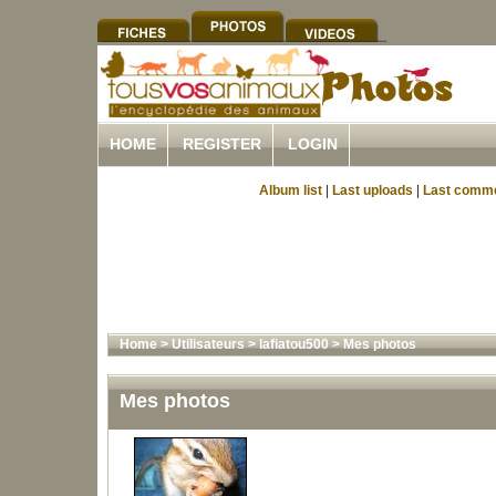
HOME
REGISTER
LOGIN
Album list
|
Last uploads
|
Last comm
Home
>
Utilisateurs
>
lafiatou500
>
Mes photos
Mes photos