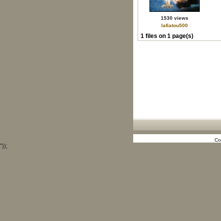
1530 views
lafiatou500
1 files on 1 page(s)
Co
"));