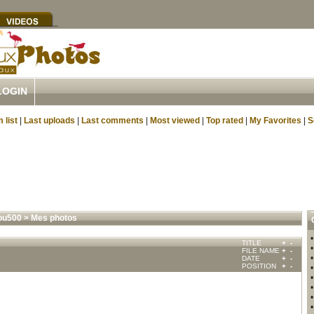
LOGIN
 list
|
Last uploads
|
Last comments
|
Most viewed
|
Top rated
|
My Favorites
|
S
tou500
>
Mes photos
TITLE
+
-
FILE NAME
+
-
DATE
+
-
POSITION
+
-