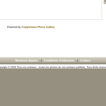
Powered by
Coppermine Photo Gallery
Mentions légales
|
Conditions d'utilisation
|
Contact
pyright © 2008 Tous vos animaux - toutes les photos de vos animaux préférés. Tous droits réserv