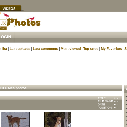
LOGIN
 list
|
Last uploads
|
Last comments
|
Most viewed
|
Top rated
|
My Favorites
|
S
ult
>
Mes photos
TITLE
+
-
FILE NAME
+
-
DATE
+
-
POSITION
+
-