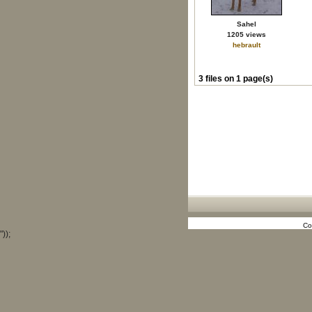
Sahel
1205 views
hebrault
3 files on 1 page(s)
Co
"));