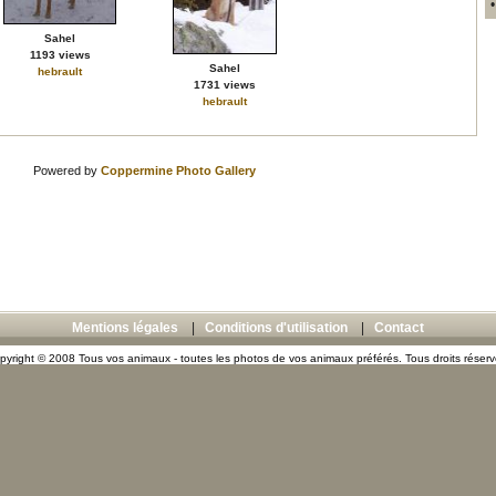
Sahel
1193 views
Sahel
hebrault
1731 views
hebrault
Powered by
Coppermine Photo Gallery
Mentions légales
|
Conditions d'utilisation
|
Contact
pyright © 2008 Tous vos animaux - toutes les photos de vos animaux préférés. Tous droits réserv