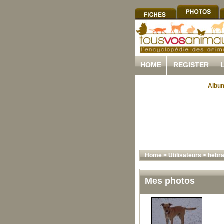
HOME
REGISTER
Album
Home
>
Utilisateurs
>
hebra
Mes photos