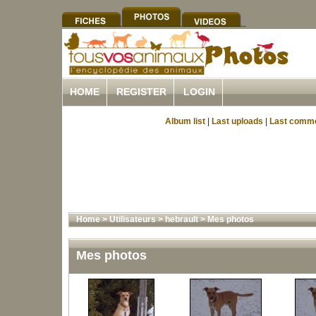
HOME
REGISTER
LOGIN
Album list
|
Last uploads
|
Last comm
Home
>
Utilisateurs
>
hebrault
>
Mes photos
Mes photos