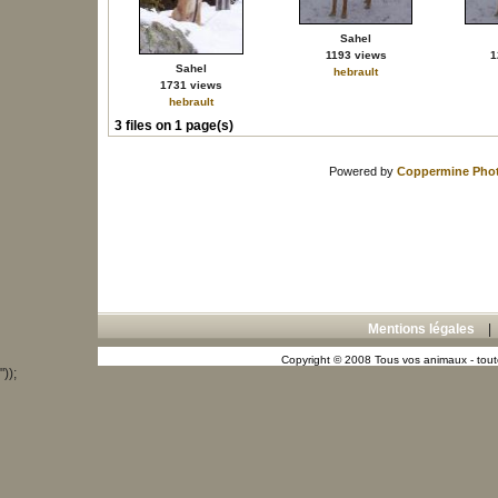
Sahel
1193 views
1
Sahel
hebrault
1731 views
hebrault
3 files on 1 page(s)
Powered by
Coppermine Phot
Mentions légales
Copyright © 2008 Tous vos animaux - toute
"));