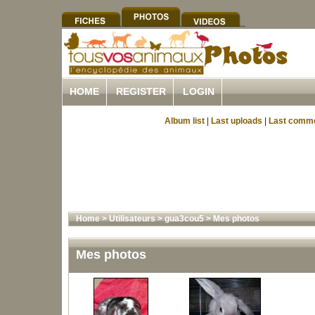
HOME
REGISTER
LOGIN
Album list
|
Last uploads
|
Last comm
Home
>
Utilisateurs
>
gua3cou5
>
Mes photos
Mes photos