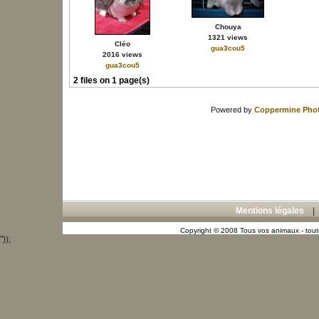
Chouya
1321 views
Cléo
gua3cou5
2016 views
gua3cou5
2 files on 1 page(s)
Powered by
Coppermine Phot
Mentions légales
Copyright © 2008 Tous vos animaux - toute
"));