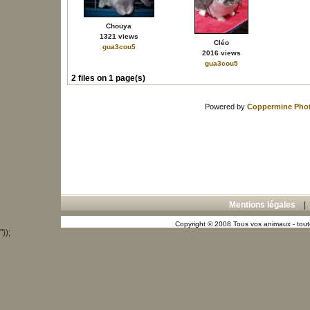
Chouya
1321 views
Cléo
gua3cou5
2016 views
gua3cou5
2 files on 1 page(s)
Powered by
Coppermine Phot
Mentions légales
Copyright © 2008 Tous vos animaux - toute
"));