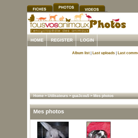
HOME
REGISTER
LOGIN
Album list
|
Last uploads
|
Last comm
Home
>
Utilisateurs
>
gua3cou5
>
Mes photos
Mes photos