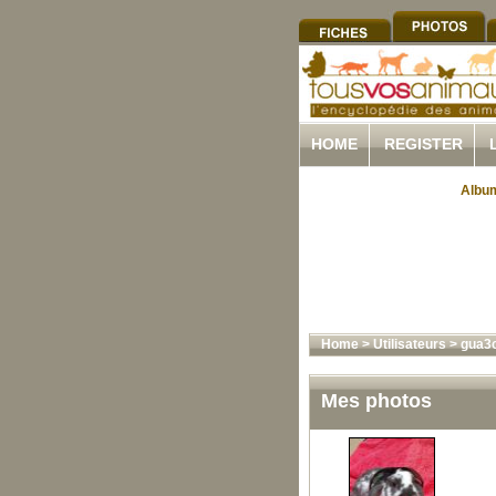
HOME
REGISTER
Album
Home
>
Utilisateurs
>
gua3
Mes photos