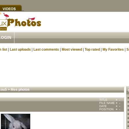
LOGIN
 list
|
Last uploads
|
Last comments
|
Most viewed
|
Top rated
|
My Favorites
|
S
cou5
>
Mes photos
TITLE
+
-
FILE NAME
+
-
DATE
+
-
POSITION
+
-