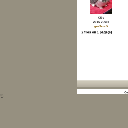
Cléo
2016 views
gua3cou5
2 files on 1 page(s)
Co
"));