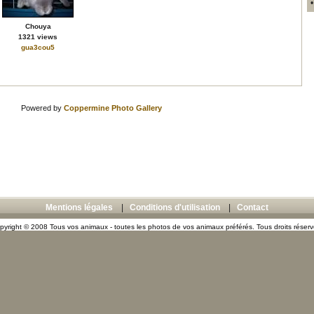
Chouya
1321 views
gua3cou5
Powered by
Coppermine Photo Gallery
Mentions légales
|
Conditions d'utilisation
|
Contact
pyright © 2008 Tous vos animaux - toutes les photos de vos animaux préférés. Tous droits réserv