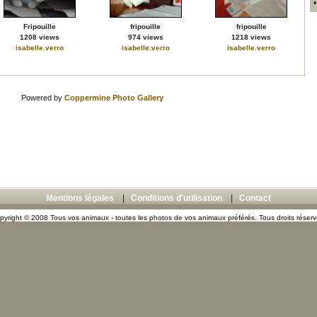
Fripouille
fripouille
fripouille
1208 views
974 views
1218 views
isabelle.verro
isabelle.verro
isabelle.verro
Powered by
Coppermine Photo Gallery
Mentions légales
|
Conditions d'utilisation
|
Contact
pyright © 2008 Tous vos animaux - toutes les photos de vos animaux préférés. Tous droits réserv