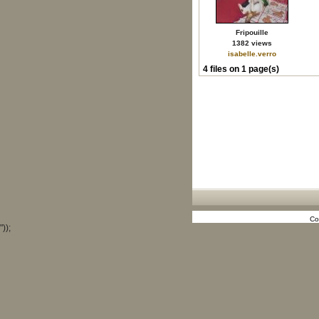
Fripouille
1382 views
isabelle.verro
4 files on 1 page(s)
Co
"));