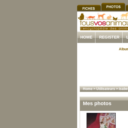
HOME
REGISTER
Album
Home
>
Utilisateurs
>
isabe
Mes photos