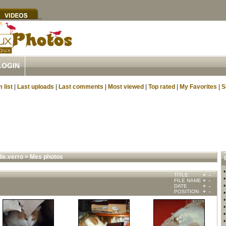
LOGIN
 list
|
Last uploads
|
Last comments
|
Most viewed
|
Top rated
|
My Favorites
|
S
lle.verro
>
Mes photos
TITLE
+
-
FILE NAME
+
-
DATE
+
-
POSITION
+
-