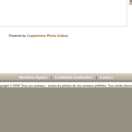
Powered by
Coppermine Photo Gallery
Mentions légales
|
Conditions d'utilisation
|
Contact
pyright © 2008 Tous vos animaux - toutes les photos de vos animaux préférés. Tous droits réserv