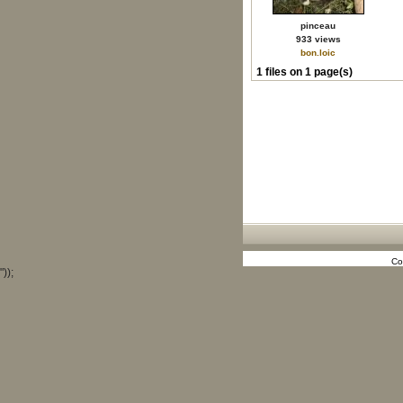
pinceau
933 views
bon.loic
1 files on 1 page(s)
Co
"));