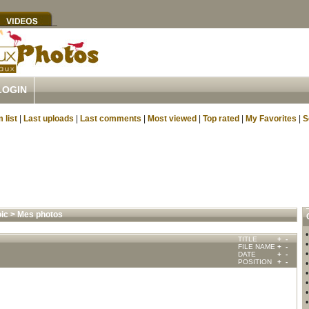
LOGIN
 list
|
Last uploads
|
Last comments
|
Most viewed
|
Top rated
|
My Favorites
|
S
oic
>
Mes photos
TITLE
+
-
FILE NAME
+
-
DATE
+
-
POSITION
+
-