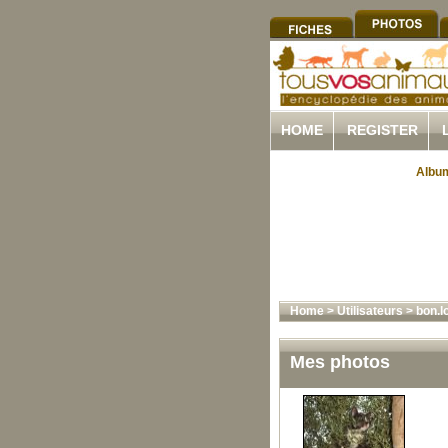
HOME
REGISTER
Album
Home
>
Utilisateurs
>
bon.l
Mes photos