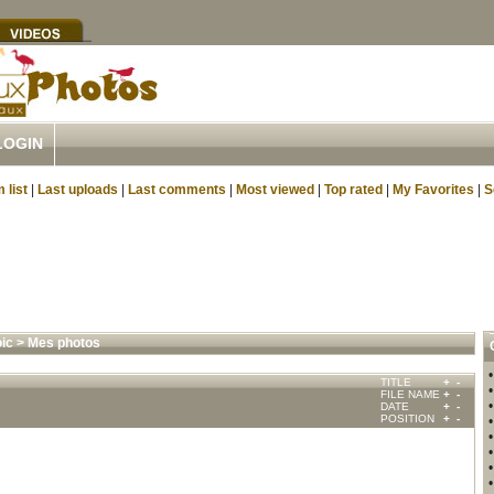
LOGIN
 list
|
Last uploads
|
Last comments
|
Most viewed
|
Top rated
|
My Favorites
|
S
oic
>
Mes photos
TITLE
+
-
FILE NAME
+
-
DATE
+
-
POSITION
+
-