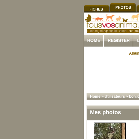
HOME
REGISTER
Album
Home
>
Utilisateurs
>
bon.l
Mes photos