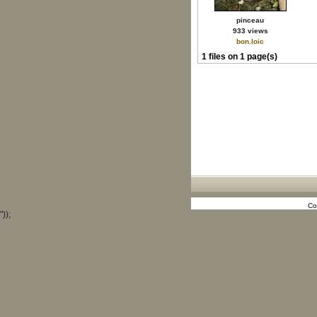
pinceau
933 views
bon.loic
1 files on 1 page(s)
Co
"));