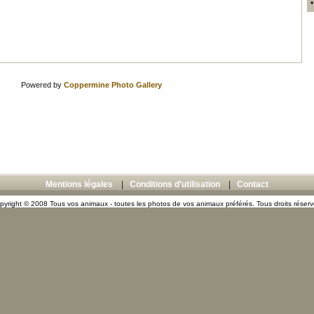
Powered by
Coppermine Photo Gallery
Mentions légales
|
Conditions d'utilisation
|
Contact
pyright © 2008 Tous vos animaux - toutes les photos de vos animaux préférés. Tous droits réserv