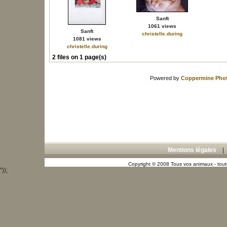
Sanft
1061 views
Sanft
christelle.during
1081 views
christelle.during
2 files on 1 page(s)
Powered by
Coppermine Phot
Mentions légales
Copyright © 2008 Tous vos animaux - toute
"));