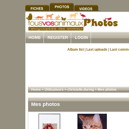
HOME
REGISTER
LOGIN
Album list
|
Last uploads
|
Last comm
Home
>
Utilisateurs
>
christelle.during
>
Mes photos
Mes photos