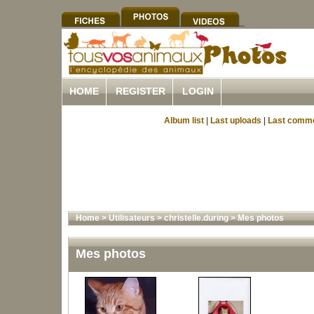
HOME
REGISTER
LOGIN
Album list
|
Last uploads
|
Last comm
Home
>
Utilisateurs
>
christelle.during
>
Mes photos
Mes photos