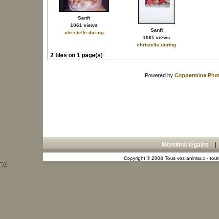
Sanft
1061 views
Sanft
christelle.during
1081 views
christelle.during
2 files on 1 page(s)
Powered by
Coppermine Phot
Mentions légales
Copyright © 2008 Tous vos animaux - toute
"));