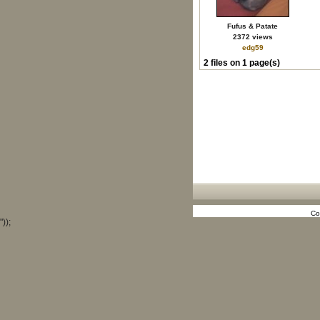
Fufus & Patate
2372 views
edg59
2 files on 1 page(s)
Co
"));