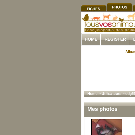
HOME
REGISTER
Album
Home
>
Utilisateurs
>
edg5
Mes photos