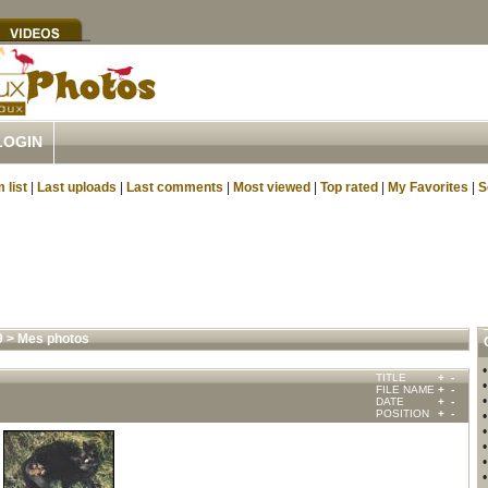
LOGIN
 list
|
Last uploads
|
Last comments
|
Most viewed
|
Top rated
|
My Favorites
|
S
9
>
Mes photos
TITLE
+
-
FILE NAME
+
-
DATE
+
-
POSITION
+
-