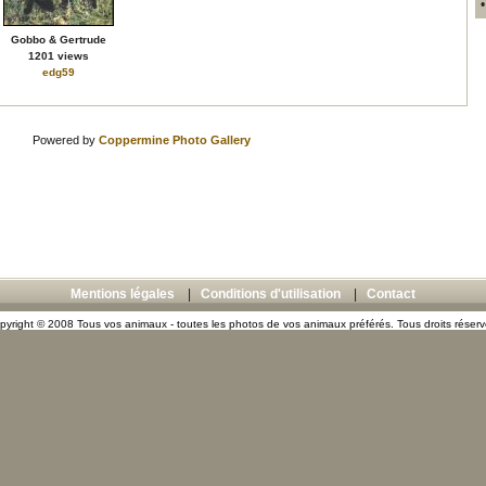
Gobbo & Gertrude
1201 views
edg59
Powered by
Coppermine Photo Gallery
Mentions légales
|
Conditions d'utilisation
|
Contact
pyright © 2008 Tous vos animaux - toutes les photos de vos animaux préférés. Tous droits réserv