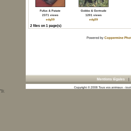
Fufus & Patate
Gobbo & Gertrude
2371 views
1201 views
edg59
edg59
2 files on 1 page(s)
Powered by
Coppermine Phot
Mentions légales
Copyright © 2008 Tous vos animaux - toute
"));