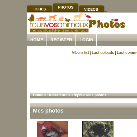
HOME
REGISTER
LOGIN
Album list
|
Last uploads
|
Last comm
Home
>
Utilisateurs
>
edg59
>
Mes photos
Mes photos