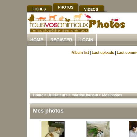
HOME
REGISTER
LOGIN
Album list
|
Last uploads
|
Last comm
Home
>
Utilisateurs
>
martine.harlaut
>
Mes photos
Mes photos