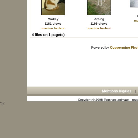
Mickey
Artung
ma
1181 views
1199 views
martine.harlaut
martine.harlaut
4 files on 1 page(s)
Powered by
Coppermine Phot
Mentions légales
Copyright © 2008 Tous vos animaux - toute
"));