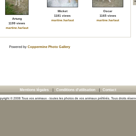
Micket
Oscar
1181 views
1165 views
Artung
martine.harlaut
martine.harlaut
1199 views
martine.harlaut
Powered by
Coppermine Photo Gallery
Mentions légales
|
Conditions d'utilisation
|
Contact
pyright © 2008 Tous vos animaux - toutes les photos de vos animaux préférés. Tous droits réserv