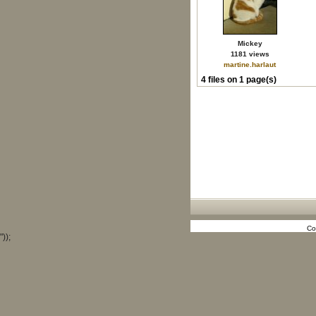
Mickey
1181 views
martine.harlaut
4 files on 1 page(s)
Co
"));