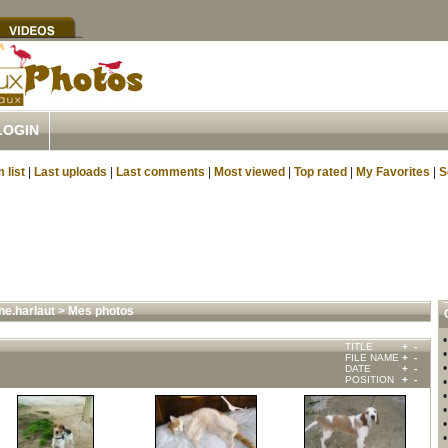
LOGIN
 list
|
Last uploads
|
Last comments
|
Most viewed
|
Top rated
|
My Favorites
|
S
ne.harlaut
>
Mes photos
TITLE
+
-
FILE NAME
+
-
DATE
+
-
POSITION
+
-