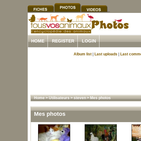
HOME
REGISTER
LOGIN
Album list
|
Last uploads
|
Last comm
Home
>
Utilisateurs
>
steven
>
Mes photos
Mes photos