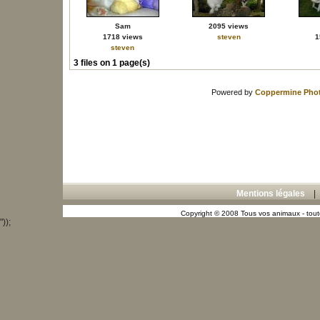
Sam
2095 views
1718 views
steven
1
steven
3 files on 1 page(s)
Powered by
Coppermine Phot
Mentions légales
Copyright © 2008 Tous vos animaux - toute
"));