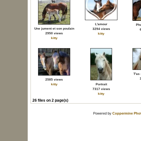
L'amour
Pho
Une jument et son poulain
3294 views
2950 views
kitty
kitty
T'as
2585 views
kitty
Portrait
7317 views
kitty
26 files on 2 page(s)
Powered by
Coppermine Phot