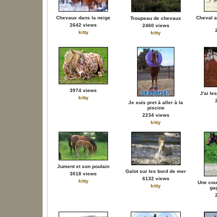
Chevaux dans la neige
Cheval a
Troupeau de chevaux
2642 views
2460 views
kitty
kitty
3974 views
J'ai le
kitty
Je suis pret à aller à la
piscine
2234 views
kitty
Jument et son poulain
Galot sur les bord de mer
3018 views
6132 views
kitty
Une cou
kitty
ga