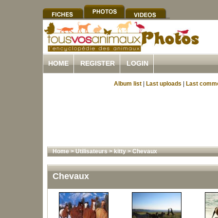
HOME
REGISTER
LOGIN
Album list
|
Last uploads
|
Last comm
Home
>
Utilisateurs
>
kitty
>
Chevaux
Chevaux