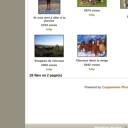
3974 views
kitty
Je suis pret à aller à la
piscine
2234 views
kitty
Chevaux dans la neige
Troupeau de chevaux
2642 views
2460 views
kitty
kitty
26 files on 2 page(s)
Powered by
Coppermine Phot
Mentions légales