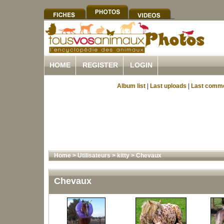
HOME
REGISTER
LOGIN
Album list
|
Last uploads
|
Last comm
Home
>
Utilisateurs
>
kitty
>
Chevaux
Chevaux